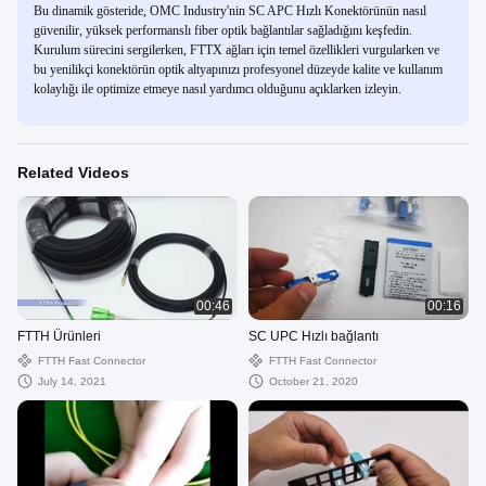
Bu dinamik gösteride, OMC Industry'nin SC APC Hızlı Konektörünün nasıl
güvenilir, yüksek performanslı fiber optik bağlantılar sağladığını keşfedin.
Kurulum sürecini sergilerken, FTTX ağları için temel özellikleri vurgularken ve
bu yenilikçi konektörün optik altyapınızı profesyonel düzeyde kalite ve kullanım
kolaylığı ile optimize etmeye nasıl yardımcı olduğunu açıklarken izleyin.
Related Videos
00:46
00:16
FTTH Ürünleri
SC UPC Hızlı bağlantı
FTTH Fast Connector
FTTH Fast Connector
July 14, 2021
October 21, 2020