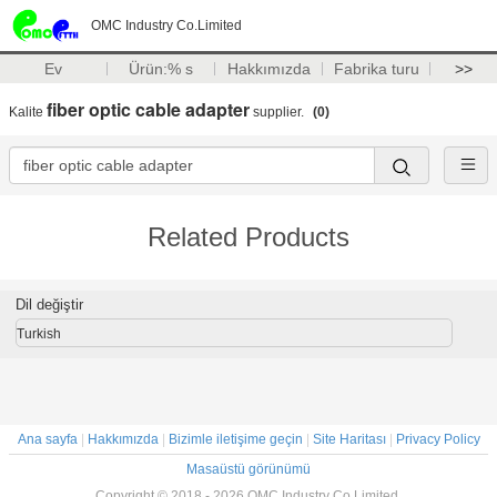
OMC Industry Co.Limited
Ev
Ürün:% s
Hakkımızda
Fabrika turu
>>
fiber optic cable adapter
Kalite
supplier.
(0)
Related Products
Dil değiştir
Turkish
Ana sayfa
|
Hakkımızda
|
Bizimle iletişime geçin
|
Site Haritası
|
Privacy Policy
Masaüstü görünümü
Copyright © 2018 - 2026 OMC Industry Co.Limited.