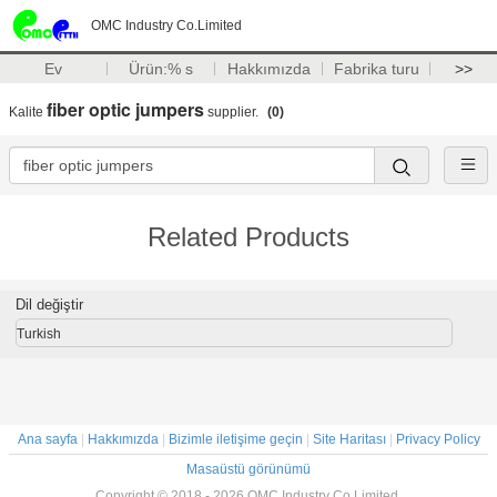
OMC Industry Co.Limited
Ev
Ürün:% s
Hakkımızda
Fabrika turu
>>
fiber optic jumpers
Kalite
supplier.
(0)
Related Products
Dil değiştir
Turkish
Ana sayfa
|
Hakkımızda
|
Bizimle iletişime geçin
|
Site Haritası
|
Privacy Policy
Masaüstü görünümü
Copyright © 2018 - 2026 OMC Industry Co.Limited.