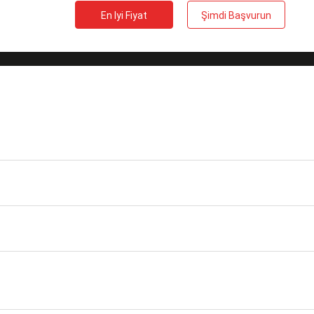
En Iyi Fiyat
Şimdi Başvurun
implex Fiber Optik
Vücut sitili
Basit
ekleme kaybı
≤0.2dB
Montaj tipi
Azaltılmış Flanşlı
Depolama
-40～+85
Sıcaklığı（℃）