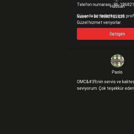
Telefon numarası :
86-18682
Hassan
Güvenilir bir tedarikçi, çok pro
Naber :
+8618682182825
Güzel hizmet veriyorlar.
İletişim
Paolo
OMC&#39;nin servis ve kalites
seviyorum. Çok teşekkür ede