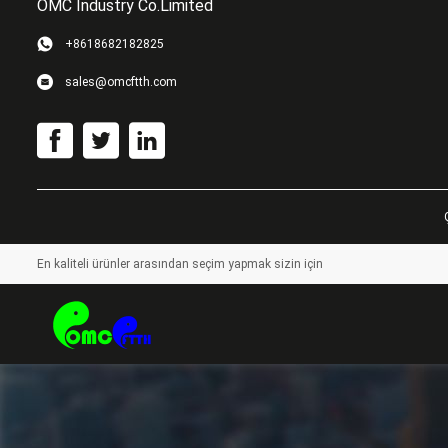
OMC Industry Co.Limited
+8618682182825
sales@omcftth.com
En kaliteli ürünler arasından seçim yapmak sizin için