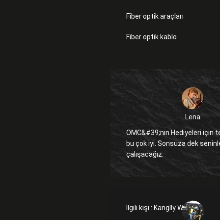
Fiber optik araçları
Fiber optik kablo
Lena
OMC&#39;nin Hediyeleri için t
bu çok iyi. Sonsuza dek seninle
çalışacağız.
İlgili kişi :
Kanglly Wong