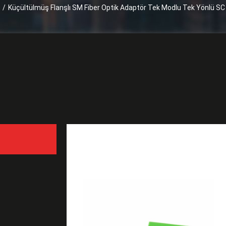
/
Küçültülmüş Flanşlı SM Fiber Optik Adaptör Tek Modlu Tek Yönlü SC Fi
Küçültülmüş Flanşlı SM Fi
Bağlayıcı, Dahili Deklanşö