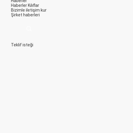
Haberler
Haberler
Kılıflar
Bizimle iletişim kur
Şirket haberleri
Teklif isteği
描
述