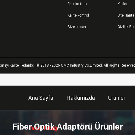
Fabrika turu
Kılıflar
Kalite kontrol
Site Harita
Bize ulaşın
Gizlilik Pol
Çin iyi Kalite Tedarikçi. © 2018 - 2026 OMC Industry Co.Limited. All Rights Reserved
Ana Sayfa
Hakkımızda
Ürünler
描
述
Fiber Optik Adaptörü Ürünler
Teklif Isteği