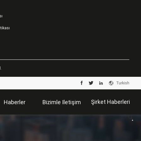
sı
itikası
.
Turkish
Şirket Haberleri
Haberler
Bizimle Iletişim
Kur