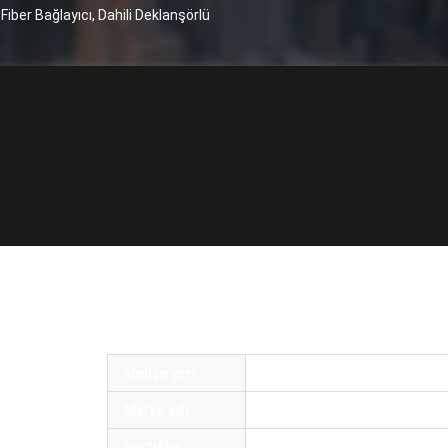
ber Bağlayıcı, Dahili Deklanşörlü
ber Optik Adaptör Tek Modlu Tek Yönlü S
rlü
Menşe yeri
ÇİN
Marka adı
OEM or OMC
Sertifika
ROHS and ISO