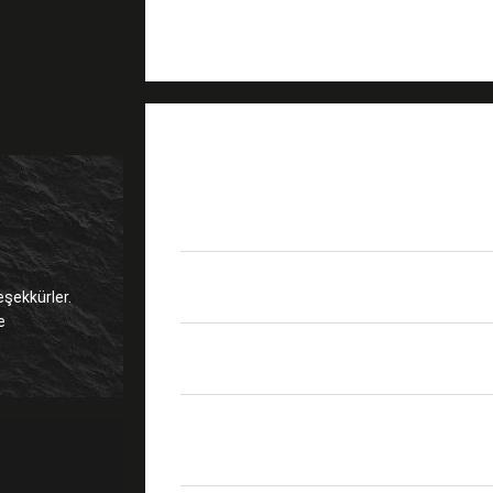
ÜRÜN AYRINTILARI
Dahili Deklanşörlü SC S
Ürün adı
Adaptör
Fiber modu
SM Tekli Mod
eşekkürler.
dayanıklılık
1000 Kez
Renk
Yeşil