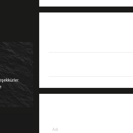
ÜRÜN AYRINTILARI
Ürün adı
OPGW Kablosu Fiber Opt
ISO9001,UL,CE RoHS
Sertifika
FCC,CE/TUV/ISO9001
eşekkürler.
MESAJ BIRAKIN