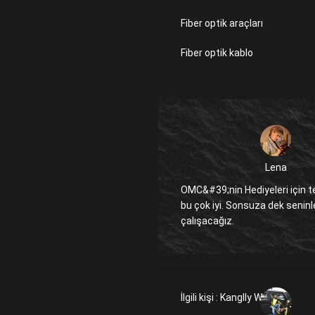
Fiber optik araçları
Fiber optik kablo
Lena
OMC&#39;nin Hediyeleri için t
bu çok iyi. Sonsuza dek seninle
çalışacağız.
İlgili kişi :
Kanglly Wong