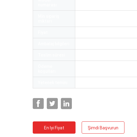
Model
OPGW Kablosu Fiber Optik Ka
numarası
Min sipariş
2KM
miktarı
Fiyat
Negotiable
Ambalaj bilgileri
Davul
Teslim süresi
3-7gün
Ödeme
L/C, T/T, Western Union
koşulları
Yetenek temini
Ayda 1000000 metre
En Iyi Fiyat
Şimdi Başvurun