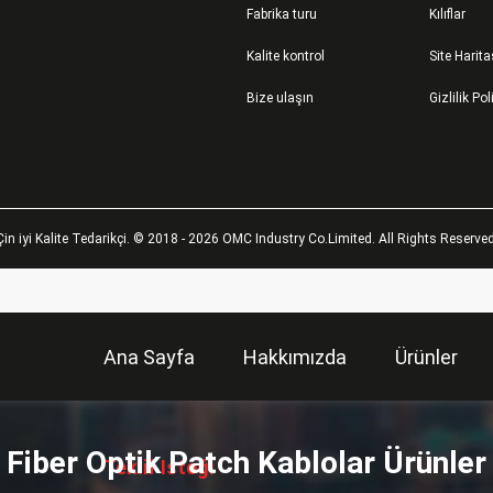
Fabrika turu
Kılıflar
Kalite kontrol
Site Harita
Bize ulaşın
Gizlilik Pol
Çin iyi Kalite Tedarikçi. © 2018 - 2026 OMC Industry Co.Limited. All Rights Reserved
Ana Sayfa
Hakkımızda
Ürünler
描
述
Fiber Optik Patch Kablolar Ürünler
Teklif Isteği