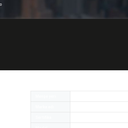
o
 Kablo
Menşe yeri
Çin
Marka adı
OMC or OEM
Sertifika
ROHS and ISO