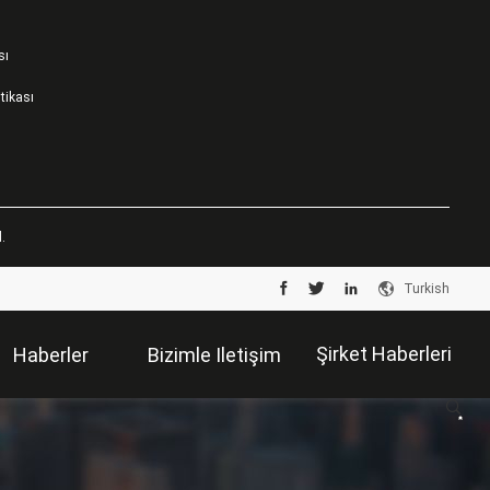
sı
itikası
.
Turkish
Şirket Haberleri
Haberler
Bizimle Iletişim
Kur