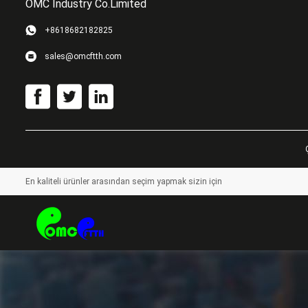
OMC Industry Co.Limited
+8618682182825
sales@omcftth.com
En kaliteli ürünler arasından seçim yapmak sizin için