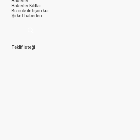
Haberler
Haberler
Kılıflar
Bizimle iletişim kur
Şirket haberleri
Teklif isteği
描
述