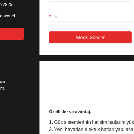
182825
fesyonel.
Mesaj Gönder
ÜRÜN AÇIKLAMASI
ini
rim.
OPGW Kablosu Fiber Optik Kablo
Özellikler ve avantaj:
1. Güç sistemlerinin iletişim hatlarını y
2. Yeni havadan elektrik hatları yapılac