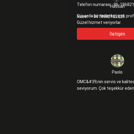
Telefon numarası :
86-18682
Hassan
Güvenilir bir tedarikçi, çok pro
Naber :
+8618682182825
Güzel hizmet veriyorlar.
İletişim
Paolo
OMC&#39;nin servis ve kalites
seviyorum. Çok teşekkür ede