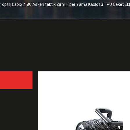
r optik kablo
/
8C Askeri taktik Zırhlı Fiber Yama Kablosu TPU Ceket E
8C Askeri taktik Zırhlı 