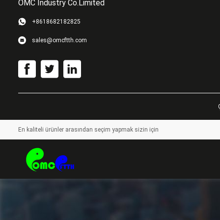
OMC Industry Co.Limited
+8618682182825
sales@omcftth.com
En kaliteli ürünler arasından seçim yapmak sizin için