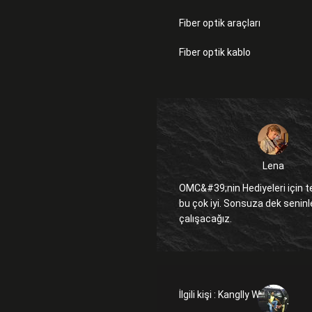
Fiber optik araçları
Fiber optik kablo
Lena
OMC&#39;nin Hediyeleri için t
bu çok iyi. Sonsuza dek seninle
çalışacağız.
İlgili kişi :
Kanglly Wong