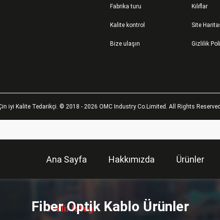
Fabrika turu
Kılıflar
Kalite kontrol
Site Harita
Bize ulaşın
Gizlilik Pol
Çin iyi Kalite Tedarikçi. © 2018 - 2026 OMC Industry Co.Limited. All Rights Reserved
Ana Sayfa
Hakkımızda
Ürünler
描
述
Fiber Optik Kablo Ürünler
Teklif Isteği