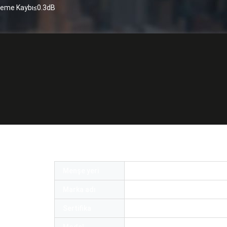
kleme Kaybı≤0.3dB
Fiber Yama Kablosu TPU Ceket Ekleme Kayb
Menşe yeri
Çin
Marka adı
OMC or OEM
Sertifika
ROHS and ISO