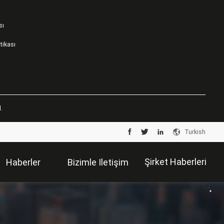
sı
itikası
.
Turkish
Şirket Haberleri
Haberler
Bizimle Iletişim
Kur