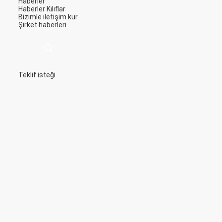
Haberler
Haberler
Kılıflar
Bizimle iletişim kur
Şirket haberleri
Teklif isteği
描
述