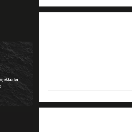
ÜRÜN AYRINTILARI
lif sayısı
SX DX 4C 6C 8C 12C 2
Ekleme Kaybı
≤0.3dB
eşekkürler.
Mekanik ömür
500Döngü
MESAJ BIRAKIN