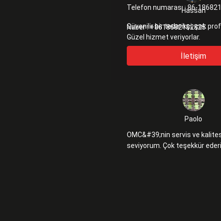
Telefon numarası :
86-18682
Hassan
Güvenilir bir tedarikçi, çok pro
Naber :
+8618682182825
Güzel hizmet veriyorlar.
İletişim
Paolo
OMC&#39;nin servis ve kalites
seviyorum. Çok teşekkür ede